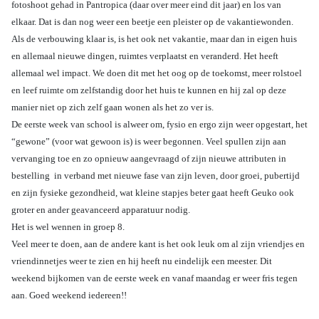
fotoshoot gehad in Pantropica (daar over meer eind dit jaar) en los van
elkaar. Dat is dan nog weer een beetje een pleister op de vakantiewonden.
Als de verbouwing klaar is, is het ook net vakantie, maar dan in eigen huis
en allemaal nieuwe dingen, ruimtes verplaatst en veranderd. Het heeft
allemaal wel impact. We doen dit met het oog op de toekomst, meer rolstoel
en leef ruimte om zelfstandig door het huis te kunnen en hij zal op deze
manier niet op zich zelf gaan wonen als het zo ver is.
De eerste week van school is alweer om, fysio en ergo zijn weer opgestart, het
“gewone” (voor wat gewoon is) is weer begonnen. Veel spullen zijn aan
vervanging toe en zo opnieuw aangevraagd of zijn nieuwe attributen in
bestelling in verband met nieuwe fase van zijn leven, door groei, pubertijd
en zijn fysieke gezondheid, wat kleine stapjes beter gaat heeft Geuko ook
groter en ander geavanceerd apparatuur nodig.
Het is wel wennen in groep 8.
Veel meer te doen, aan de andere kant is het ook leuk om al zijn vriendjes en
vriendinnetjes weer te zien en hij heeft nu eindelijk een meester. Dit
weekend bijkomen van de eerste week en vanaf maandag er weer fris tegen
aan. Goed weekend iedereen!!